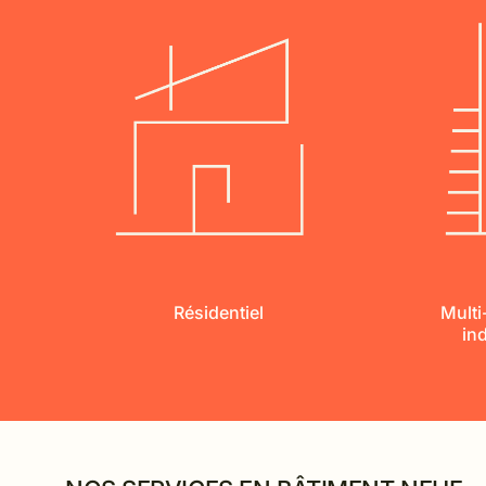
Résidentiel
Multi
ind